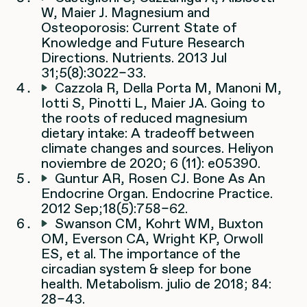
W, Maier J. Magnesium and
Osteoporosis: Current State of
Knowledge and Future Research
Directions. Nutrients. 2013 Jul
31;5(8):3022–33.
Cazzola R, Della Porta M, Manoni M,
Iotti S, Pinotti L, Maier JA. Going to
the roots of reduced magnesium
dietary intake: A tradeoff between
climate changes and sources. Heliyon
noviembre de 2020; 6 (11): e05390.
Guntur AR, Rosen CJ. Bone As An
Endocrine Organ. Endocrine Practice.
2012 Sep;18(5):758–62.
Swanson CM, Kohrt WM, Buxton
OM, Everson CA, Wright KP, Orwoll
ES, et al. The importance of the
circadian system & sleep for bone
health. Metabolism. julio de 2018; 84:
28–43.