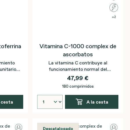
2
oferrina
Vitamina C-1000 complex de
ascorbatos
amiento
La vitamina C contribuye al
unitario
funcionamiento normal del
C y la
sistema inmunitario y a la
47,99 €
protección de las células frente al
180 comprimidos
daño oxidativo.
 cesta
A la cesta
Descatalogado