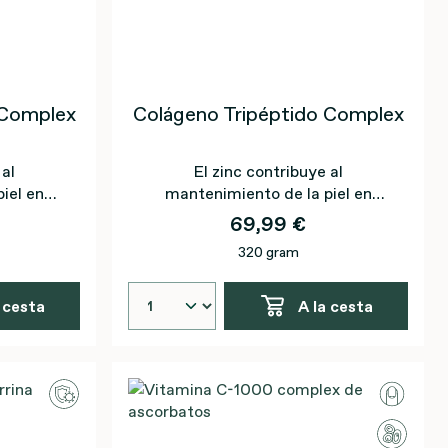
 Complex
Colágeno Tripéptido Complex
 al
El zinc contribuye al
iel en
mantenimiento de la piel en
les
condiciones normales
69,99 €
320 gram
 cesta
A la cesta