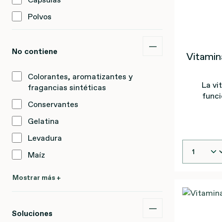
Polvos
No contiene
Vitamin
Colorantes, aromatizantes y
La vi
fragancias sintéticas
funci
Conservantes
sist
protecció
Gelatina
Levadura
Maíz
Mostrar más +
Soluciones