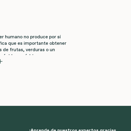
ser humano no produce por sí
fica que es importante obtener
s de frutas, verduras o un
mo
, es un
ácido ascórbico
resistencia.
sitas realmente al día. Sin
mínima recomendada de 75 mg. En
gramos de vitamina C al día, ¡a
 la vitamina C. La vitamina C que
orina.
¡Aprende de nuestros expertos gracias