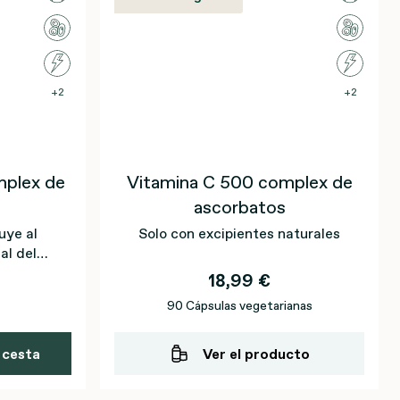
2
2
mplex de
Vitamina C 500 complex de
ascorbatos
uye al
Solo con excipientes naturales
al del
 a la
18,99 €
 frente al
90 Cápsulas vegetarianas
 cesta
Ver el producto