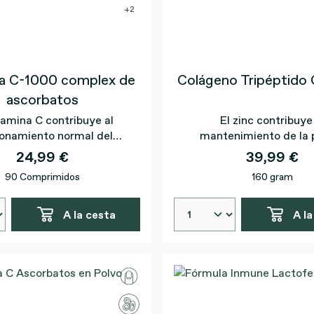
2
a C-1000 complex de
Colágeno Tripéptido
ascorbatos
tamina C contribuye al
El zinc contribuye
onamiento normal del
mantenimiento de la p
ema inmunitario y a la
condiciones norma
24,99 €
39,99 €
n de las células frente al
90 Comprimidos
160 gram
daño oxidativo.
A la cesta
A la