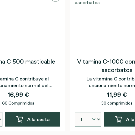
na C 500 masticable
Vitamina C-1000 co
ascorbatos
tamina C contribuye al
La vitamina C contrib
onamiento normal del
funcionamiento norm
 inmunitario y mejora la
sistema inmunitario y
16,99 €
11,99 €
sorción del hierro.
protección de las células
60 Comprimidos
30 comprimidos
daño oxidativo.
A la cesta
A la