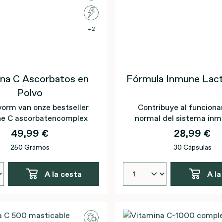
2
ina C Ascorbatos en
Fórmula Inmune Lact
Polvo
orm van onze bestseller
Contribuye al funcion
ne C ascorbatencomplex
normal del sistema inm
gracias a la vitamina 
49,99 €
28,99 €
equinácea*.
250 Gramos
30 Cápsulas
A la cesta
A la