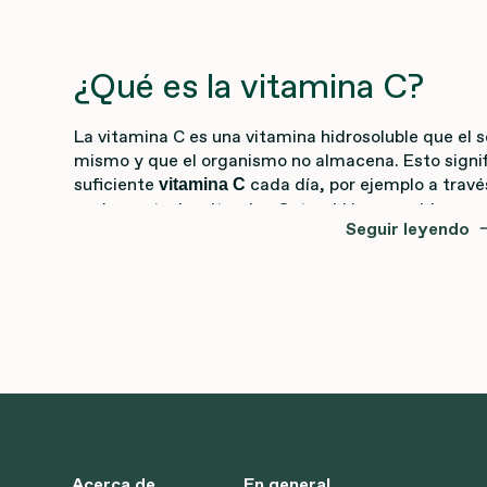
¿Qué es la vitamina C?
La vitamina C es una vitamina hidrosoluble que el 
mismo y que el organismo no almacena. Esto signi
suficiente
cada día, por ejemplo a travé
vitamina C
suplemento. La vitamina C, también conocida co
Seguir leyendo
antioxidante que contribuye a mantener una buena 
¿Cuánta vitamina C al día?
Las opiniones difieren sobre cuánta vitamina C nece
embargo, se ha establecido una cantidad diaria 
algunas situaciones se necesita una dosis de 1 a 3 
veces incluso más! No existe una dosis máxima para
no necesitas simplemente se elimina a través de la 
Vitamina C natural
Acerca de
En general