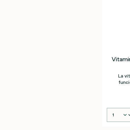
Vitami
La vi
funci
sistema
ab