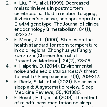
Liu, R. Y., al el. (1999). Decreased
melatonin levels in postmortem
cerebrospinal fluid in relation to aging,
Alzheimer’s disease, and apolipoprotein
E-ε4/4 genotype. The Journal of clinical
endocrinology & metabolism, 84(1),
323-327.
Meng, Z. L. (1990). Studies on the
health standard for room temperature
in cold regions. Zhonghua yu Fang yi
xue za zhi [Chinese Journal of
Preventive Medicine], 24(2), 73-76.
Halperin, D. (2014). Environmental
noise and sleep disturbances: A threat
to health? Sleep science, 7(4), 209-212.
Riedy, S. M., et al. (2021). Noise as a
sleep aid: A systematic review. Sleep
Medicine Reviews, 55, 101385.
Rusch, H. L., et al. (2019). The effect
of mindfulness meditation on sleep