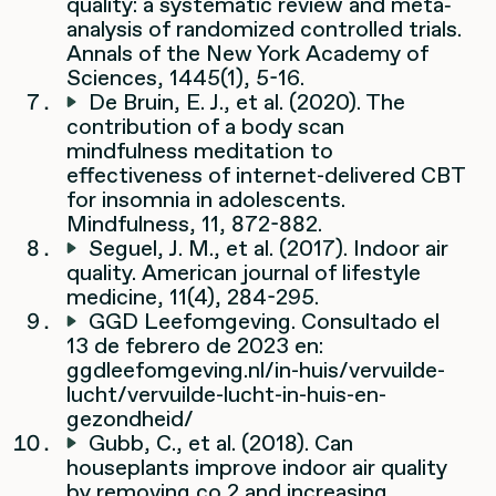
quality: a systematic review and meta‐
analysis of randomized controlled trials.
Annals of the New York Academy of
Sciences, 1445(1), 5-16.
De Bruin, E. J., et al. (2020). The
contribution of a body scan
mindfulness meditation to
effectiveness of internet-delivered CBT
for insomnia in adolescents.
Mindfulness, 11, 872-882.
Seguel, J. M., et al. (2017). Indoor air
quality. American journal of lifestyle
medicine, 11(4), 284-295.
GGD Leefomgeving. Consultado el
13 de febrero de 2023 en:
ggdleefomgeving.nl/in-huis/vervuilde-
lucht/vervuilde-lucht-in-huis-en-
gezondheid/
Gubb, C., et al. (2018). Can
houseplants improve indoor air quality
by removing co 2 and increasing