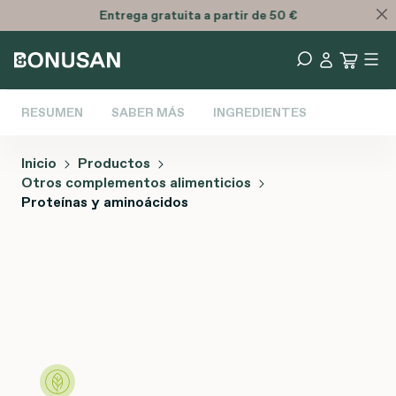
Entrega
gratuita
a partir de 50 €
RESUMEN
SABER MÁS
INGREDIENTES
Inicio
Productos
Otros complementos alimenticios
Proteínas y aminoácidos
Omitir galería de imágenes