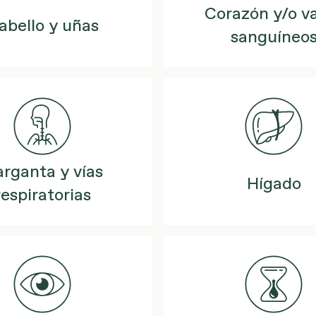
Corazón y/o v
abello y uñas
sanguíneo
rganta y vías
Hígado
respiratorias