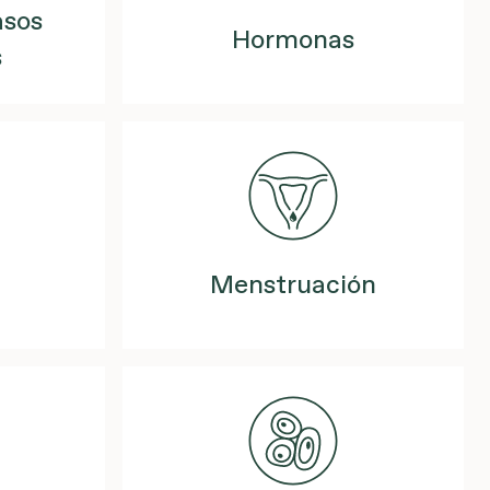
asos
Hormonas
s
Menstruación