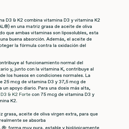
na D3 & K2 combina vitamina D3 y vitamina K2
®) en una matriz grasa de aceite de oliva
ado que ambas vitaminas son liposolubles, esta
una buena absorción. Además, el aceite de
oteger la fórmula contra la oxidación del
ontribuye al funcionamiento normal del
rio y, junto con la vitamina K, contribuye al
e los huesos en condiciones normales. La
ne 25 mcg de vitamina D3 y 37,5 mcg de
a un apoyo diario. Para una dosis más alta,
 D3 & K2 Forte
con 75 mcg de vitamina D3 y
mina K2.
z grasa, aceite de oliva virgen extra, para que
 realmente se absorba
®: forma muy pura, estable y biológicamente