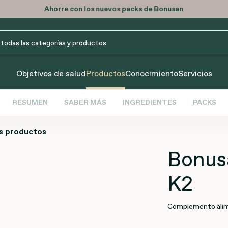
Ahorre con los nuevos
packs de Bonusan
Objetivos de salud
Productos
Conocimiento
Servicios
RESUMEN
SABER MÁS
INGREDIENTES
PACKS
s productos
Bonus
K2
Complemento alim