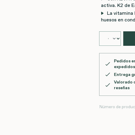
activa. K2 de 
La vitamina 
huesos en con
Pedidos en
expedidos
Entrega gr
Valorado 
reseñas
Número de produc