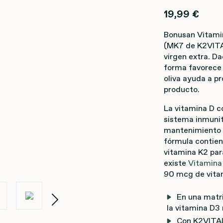
19,99 €
Bonusan Vitami
(MK7 de K2VITAL
virgen extra. D
forma favorece 
oliva ayuda a pr
producto.
La vitamina D c
sistema inmunita
mantenimiento d
fórmula contie
vitamina K2 par
existe
Vitamina
90 mcg de vita
En una matri
la vitamina D3
Con K2VITAL