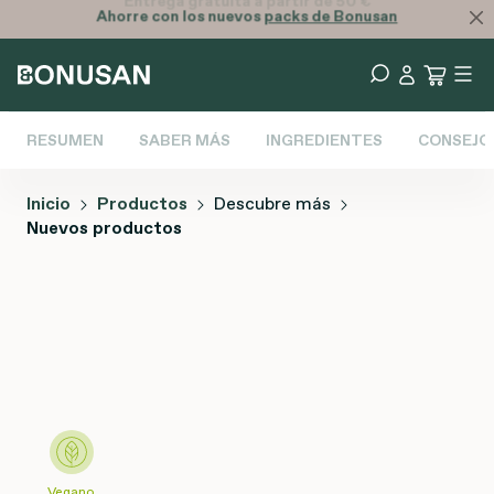
Ahorre con los nuevos
packs de Bonusan
RESUMEN
SABER MÁS
INGREDIENTES
CONSEJO
Inicio
Productos
Descubre más
Nuevos productos
Omitir galería de imágenes
Vegano