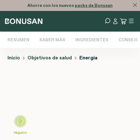
Ahorre con los nuevos
packs de Bonusan
RESUMEN
SABER MÁS
INGREDIENTES
CONSEJO
Inicio
Objetivos de salud
Energía
Omitir galería de imágenes
Vegano