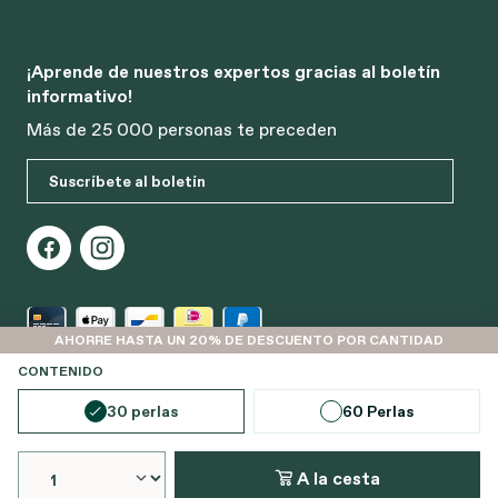
¡Aprende de nuestros expertos gracias al boletín
informativo!
Más de 25 000 personas te preceden
Suscríbete al boletín
AHORRE HASTA UN 20% DE DESCUENTO POR CANTIDAD
SELECCIONE
CONTENIDO
© 2026 Bonusan. Todos los derechos reservados
30 perlas
60 Perlas
Carrer Juan Ramón Jiménez, 6, 03730 Xàbia,
Alicante, España
A la cesta