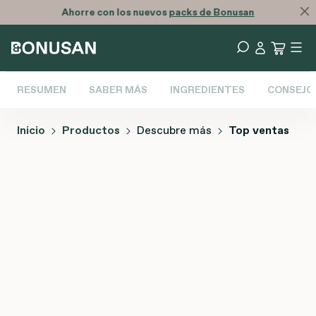
Ahorre con los nuevos
packs de Bonusan
RESUMEN
SABER MÁS
INGREDIENTES
CONSEJO
Inicio
Productos
Descubre más
Top ventas
Omitir galería de imágenes