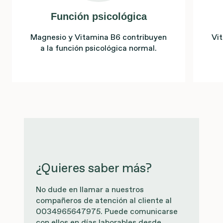
Función psicológica
Magnesio y Vitamina B6 contribuyen
Vi
a la función psicológica normal.
¿Quieres saber más?
No dude en llamar a nuestros
compañeros de atención al cliente al
0034965647975. Puede comunicarse
con ellos en días laborables desde