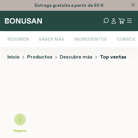
Entrega
gratuita
a partir de 50 €
RESUMEN
SABER MÁS
INGREDIENTES
CONSEJO
Inicio
Productos
Descubre más
Top ventas
Omitir galería de imágenes
Vegano