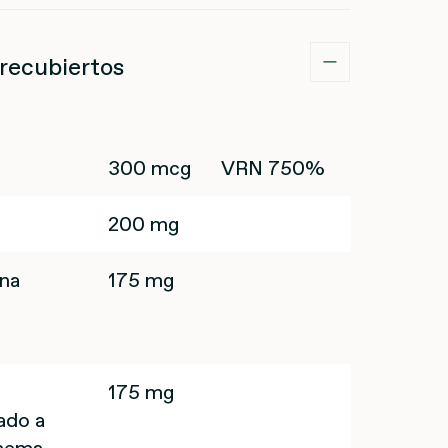
recubiertos
300 mcg
VRN 750%
200 mg
na
175 mg
175 mg
ado a