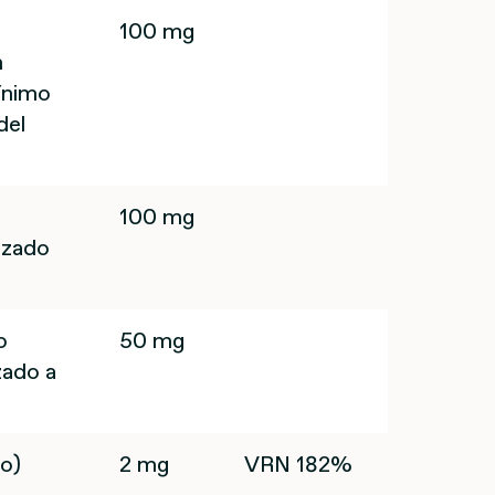
100 mg
n
ínimo
del
100 mg
izado
o
50 mg
zado a
o)
2 mg
VRN 182%