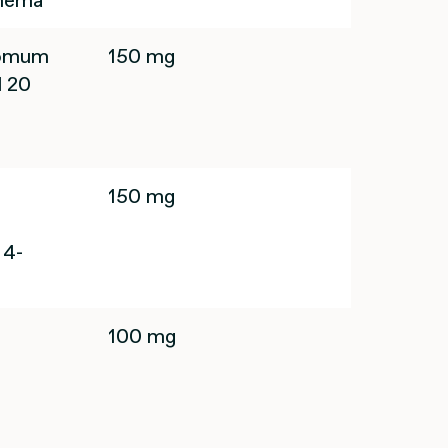
mnema
momum
150 mg
l 20
e
150 mg
 4-
100 mg