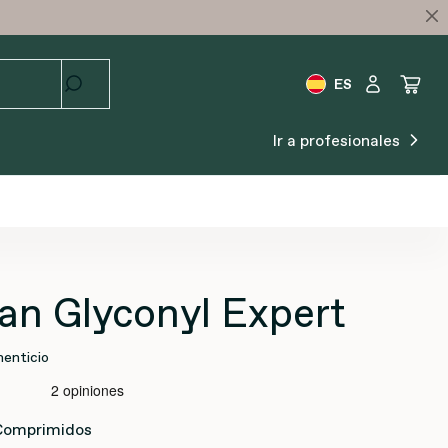
ES
Ir a profesionales
an Glyconyl Expert
enticio
Comprimidos