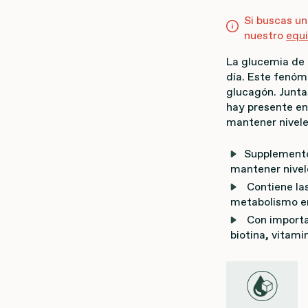
Si buscas un
nuestro
equ
La glucemia de 
día. Este fenóm
glucagón. Junta
hay presente en
mantener nivele
Supplemento
mantener nivel
Contiene las
metabolismo e
Con importa
biotina, vitami