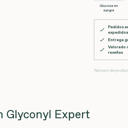
Glucosa en
sangre
Pedidos en
expedidos
Entrega gr
Valorado 
reseñas
Número de produc
 Glyconyl Expert