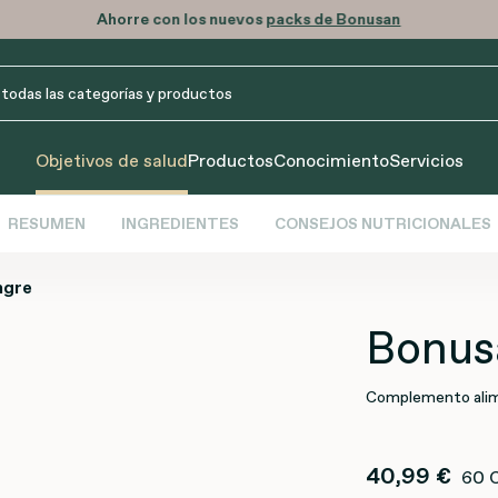
Ahorre con los nuevos
packs de Bonusan
Objetivos de salud
Productos
Conocimiento
Servicios
RESUMEN
INGREDIENTES
CONSEJOS NUTRICIONALES
ngre
Bonus
Complemento alim
40,99 €
60 