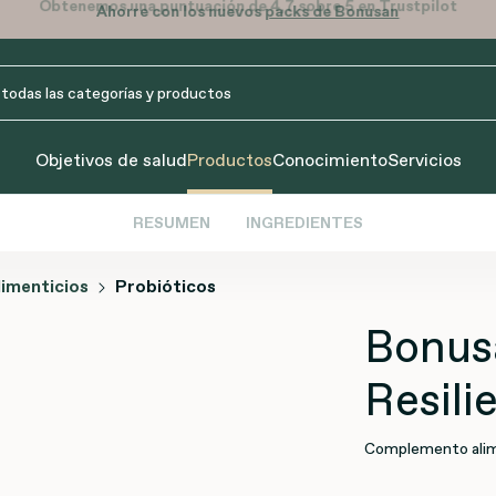
Obtenemos una puntuación de 4,7 sobre 5 en Trustpilot
Objetivos de salud
Productos
Conocimiento
Servicios
RESUMEN
INGREDIENTES
imenticios
Probióticos
Bonusa
Resili
Complemento alim