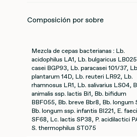
Composición por sobre
Mezcla de cepas bacterianas : Lb.
acidophilus LA1, Lb. bulgaricus LB025
casei BGP93, Lb. paracasei 101/37, Lb
plantarum 14D, Lb. reuteri LR92, Lb.
rhamnosus LR1, Lb. salivarius LS04, B
animalis ssp. lactis Bi1, Bb. bifidum
BBF055, Bb. breve Bbr8, Bb. longum
Bb. longum ssp. infantis BI221, E. fae
SF68, Lc. lactis SP38, P. acidilactici P
S. thermophilus ST075