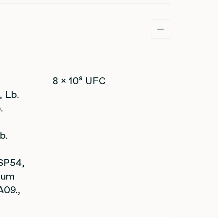
8 x 10⁹ UFC
, Lb.
.
b.
 SP54,
cium
A09.,