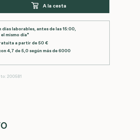
A la cesta
 días laborables, antes de las
15:00
,
 el mismo día*
atuita a partir de 50 €
con 4,7 de 5,0 según más de 6000
to:
200581
ro