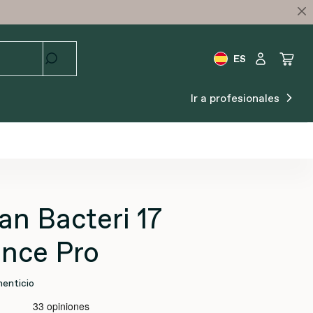
ES
Ir a profesionales
n Bacteri 17
ence Pro
enticio