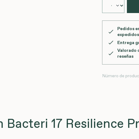
Pedidos en
expedidos
Entrega gr
Valorado 
reseñas
Número de produc
Bacteri 17 Resilience P