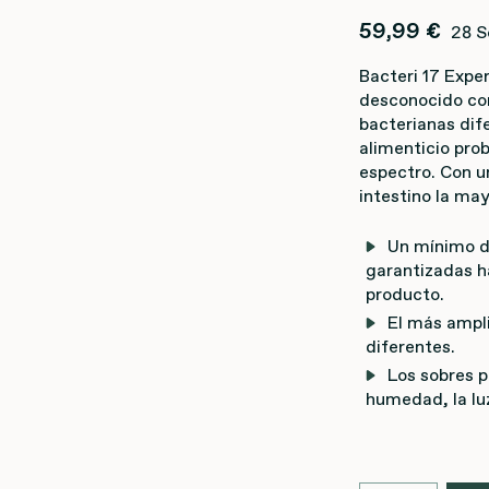
59,99 €
28 S
Bacteri 17 Expe
desconocido co
bacterianas dif
alimenticio
prob
espectro. Con u
intestino la may
Un mínimo de
garantizadas ha
producto.
El más ampli
diferentes.
Los sobres p
humedad, la luz