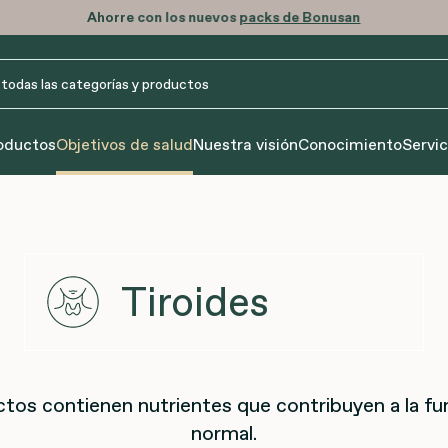
Días laborables: pedido antes 15h, envío hoy
oductos
Objetivos de salud
Nuestra visión
Conocimiento
Servic
Tiroides
tos contienen nutrientes que contribuyen a la fun
normal.