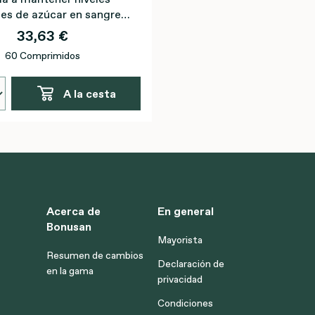
es de azúcar en sangre
gracias al cromo.
33,63 €
60 Comprimidos
A la cesta
Acerca de
En general
Bonusan
Mayorista
Resumen de cambios
Declaración de
en la gama
privacidad
Condiciones