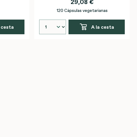
29,08 €
120 Cápsulas vegetarianas
 cesta
A la cesta