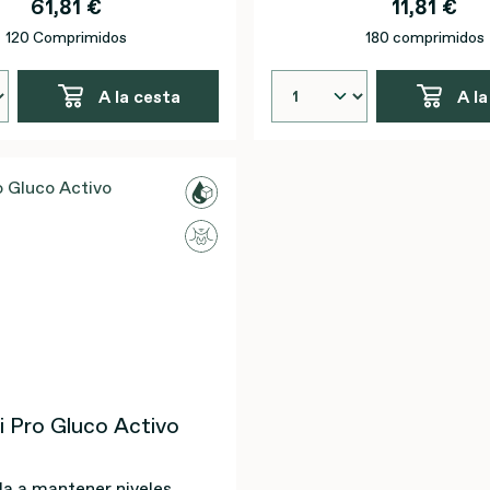
61,81 €
11,81 €
120 Comprimidos
180 comprimidos
A la cesta
A la
i Pro Gluco Activo
a a mantener niveles